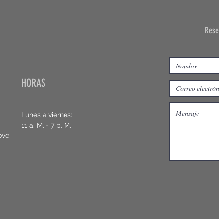
Reser
HORAS
Lunes a viernes:
11 a. M. - 7 p. M.
ove