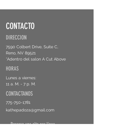
CONTACTO
DIRECCION
7590 Colbert Drive, Suite C,
Reno, NV 89521
*Adentro del salon A Cut Above
HORAS
Lunes a viernes:
11 a. M. - 7 p. M.
CONTACTANOS
775-750-1781
kathepadoza@gmail.com
Reserva una cita por línea